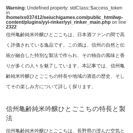
Warning
: Undefined property: stdClass::$access_token
in
/home/xs037412/seiuchigames.com/public_html/wp-
content/plugins/yyi-rinker/yyi_rinker_main.php
on line
2322
信州亀齢純米吟醸ひとごこちは、日本酒ファンの間で高
く評価されている逸品です。この酒は、信州の自然と伝
統が融合した特別な製法で作られ、その独自の風味と香
りが多くの人々を魅了しています。本記事では、信州亀
齢純米吟醸ひとごこちの特長や地域の酒造の歴史、そし
てその楽しみ方について詳しく探ります。
信州亀齢純米吟醸ひとごこちの特長と製
法
信州亀齢純米吟醸ひとごこちは、長野県の澄んだ空気と