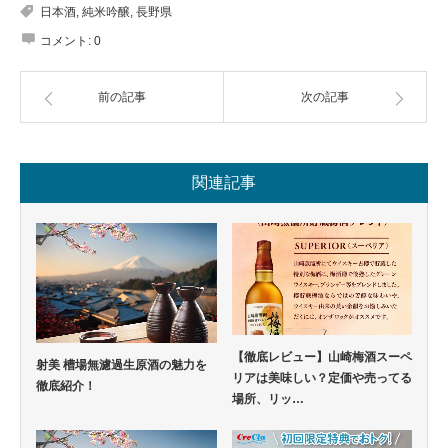
日本酒
,
純米吟醸
,
長野県
コメント:
0
前の記事
次の記事
関連記事
【徹底レビュー】山崎梅酒スーペ
射美 槽場無濾過生原酒の魅力を
リアは美味しい？定価や売ってる
徹底紹介！
場所、リッ…