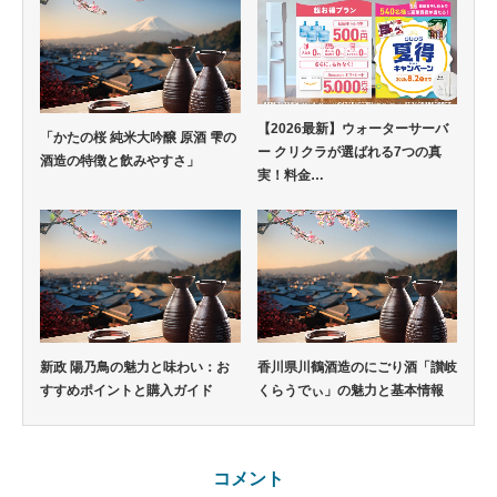
【2026最新】ウォーターサーバ
「かたの桜 純米大吟醸 原酒 雫の
ー クリクラが選ばれる7つの真
酒造の特徴と飲みやすさ」
実！料金…
新政 陽乃鳥の魅力と味わい：お
香川県川鶴酒造のにごり酒「讃岐
すすめポイントと購入ガイド
くらうでぃ」の魅力と基本情報
コメント