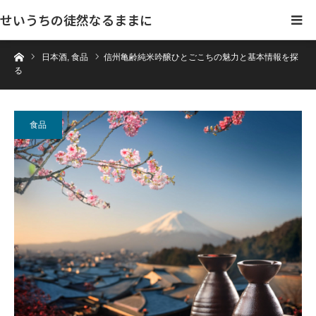
せいうちの徒然なるままに
ホーム
日本酒
,
食品
信州亀齢純米吟醸ひとごこちの魅力と基本情報を探
る
食品