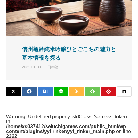
信州亀齢純米吟醸ひとごこちの魅力と
基本情報を探る
2025.01.30
日本酒
Warning
: Undefined property: stdClass::$access_token
in
/home/xs037412/seiuchigames.com/public_html/wp-
content/plugins/yyi-rinker/yyi_rinker_main.php
on line
2322