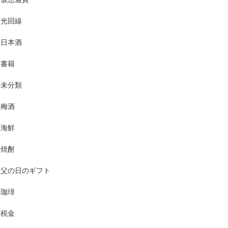
光回線
日本酒
く
書籍
未分類
梅酒
と
海鮮
り
焼酎
父の日のギフト
ま
珈琲
税金