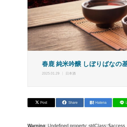
春鹿 純米吟醸 しぼりばなの
2025.01.29
日本酒
Post
Share
Hatena
Warning
: Undefined property: stdClass::$access