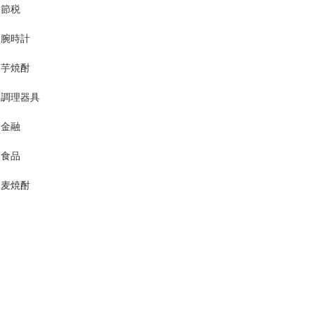
節税
腕時計
芋焼酎
て
調理器具
金融
な
食品
人
麦焼酎
ま