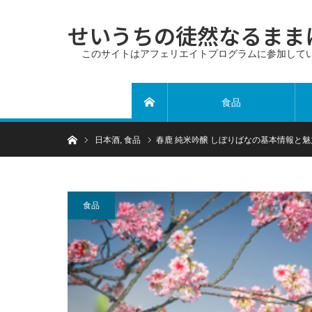
せいうちの徒然なるまま
このサイトはアフェリエイトプログラムに参加して
食品
ホーム
ホーム
日本酒
,
食品
春鹿 純米吟醸 しぼりばなの基本情報と
食品