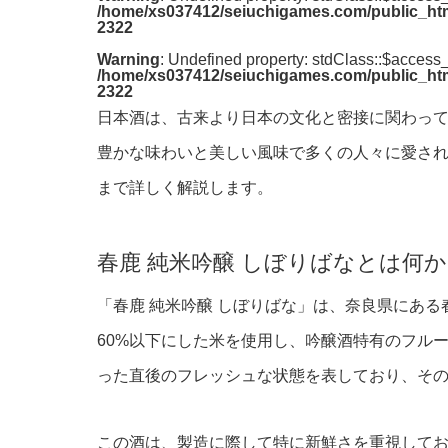
/home/xs037412/seiuchigames.com/public_html
2322
Warning
: Undefined property: stdClass::$access
/home/xs037412/seiuchigames.com/public_html
2322
日本酒は、古来より日本の文化と密接に関わって
豊かな味わいと美しい風味で多くの人々に愛さ
まで詳しく解説します。
春鹿 純米吟醸 しぼりばなとは何
「春鹿 純米吟醸 しぼりばな」は、奈良県にあ
60%以下にした米を使用し、吟醸酒特有のフル
った直後のフレッシュな状態を表しており、そ
この酒は、製造に際して特に新鮮さを重視して