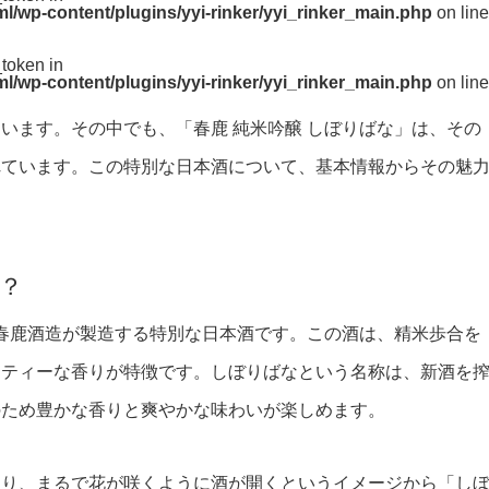
/wp-content/plugins/yyi-rinker/yyi_rinker_main.php
on line
_token in
/wp-content/plugins/yyi-rinker/yyi_rinker_main.php
on line
います。その中でも、「春鹿 純米吟醸 しぼりばな」は、その
れています。この特別な日本酒について、基本情報からその魅
か？
る春鹿酒造が製造する特別な日本酒です。この酒は、精米歩合を
ーティーな香りが特徴です。しぼりばなという名称は、新酒を
のため豊かな香りと爽やかな味わいが楽しめます。
おり、まるで花が咲くように酒が開くというイメージから「し