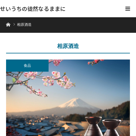
せいうちの徒然なるままに
ホーム
相原酒造
相原酒造
食品